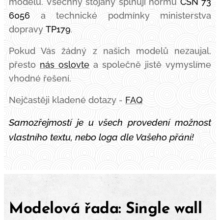
modelů. Všechny stojany splňují normu
ČSN 73
6056
a
technické podmínky ministerstva
dopravy
TP179
.
Pokud Vás žá
dný z naši
ch modelů nezaujal,
přesto
nás oslovte
a společně jistě vymyslíme
vhodné řešení.
Nejčastěji kladené dotazy -
FAQ
Samozřejmostí je u všech provedení možnost
vlastního textu, nebo loga dle Vašeho přání!
Modelová řada: Single wall