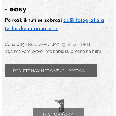
- easy
Po rozkliknutí se zobrazí
další fotografie a
technické informace →
Cena: 485,- Kč
s DPH /
400,83 Kč bez DPH
Zdarma vám vytvoříme nabídku přesně na míru
POŠLETE NÁM NEZÁVAZNOU POPTÁVKU
Typ: 3.006.001