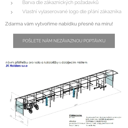
Barva dle zákaznických požadavků
Vlastní vylaserované logo dle přání zákazníka
Zdarma vám vytvoříme nabídku přesně na míru!
POŠLETE NÁM NEZÁVAZNOU POPTÁVKU