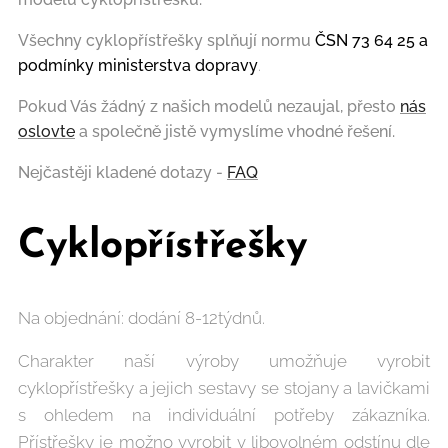
Všechny cyklopřístřešky splňují normu
ČSN 73 64 25 a
podmínky ministerstva dopravy
.
Pokud Vás žá
dný z naši
ch modelů nezaujal, přesto
nás
oslovte
a společně jistě vymyslíme vhodné řešení.
Nejčastěji kladené dotazy -
FAQ
Cyklopřístřešky
Na objednání: dodání 8-12týdnů.
Charakter naší výroby umožňuje vyrobit
cyklopřístřešky a jejich sestavy se stojany a lavičkami
s ohledem na individuální potřeby zákazníka.
Přístřešky je možno vyrobit v libovolném odstínu dle