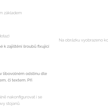
ým základem
dotaz)
Na obrázku vyobrazeno ko
k zajištění šroubů fixující
 v libovolném odstínu dle
em, či textem. Při
álně nakonfigurovat i se
avy stojanů.