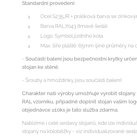
Standardní provedení:
Ocel S235JR + prášková barva se zinkov
Barva RAL7043 (tmavě šedá)
Logo: Symbol jízdního kola
Max. šíře pláště: 65mm (jiné průměry na 
-
Součástí balení jsou bezpečnostní krytky určené 
stojan ke stěně.
- Šrouby a hmoždinky jsou součástí balení!
Charakter naší výroby umožňuje vyrobit stojany
RAL vzorníku, případně doplnit stojan vaším log
objednávce ≥10ks je tato služba zdarma.
Nabízíme i celé sestavy stojanů, kde lze individu
stojany na koloběžky - viz individualizované sest