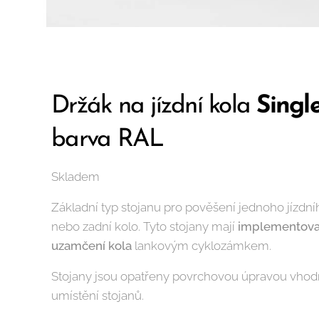
Držák na jízdní kola
Singl
barva RAL
Skladem
Základní typ stojanu pro pověšení jednoho jízdní
nebo zadní kolo. Tyto stojany mají
implementova
uzamčení kola
lankovým cyklozámkem.
Stojany jsou opatřeny povrchovou úpravou vhodn
umístění stojanů.