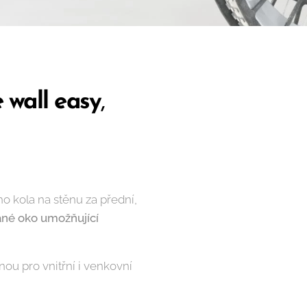
e wall easy
,
ho kola na stěnu za přední,
né oko umožňující
ou pro vnitřní i venkovní