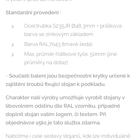
Standardní provedení :
Ocel trubka S235JR Ø48,3mm + prášková
barva se zinkovým základem
Barva RAL7043 (tmavě šedá)
Max. průměr řídítkové tyče: 50mm (jiné
průměry na dotaz)
-
Součástí balení jsou bezpečnostní krytky určené k
zajištění šroubů fixující stojan k podkladu.
Charakter naší výroby umožňuje vyrobit stojany v
libovolném odstínu dle RAL vzorníku, případně
doplnit stojan vaším logem, či textem. Při
objednávce ≥5ks je tato služba zdarma.
Nabízíme i celé sestavy stojanů, kde lze individuálně