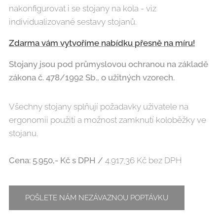
nakonfigurovat i se stojany na kola - viz
individualizované sestavy stojanů.
Zdarma vám vytvoříme nabídku přesně na míru!
Stojany jsou pod průmyslovou ochranou na základě
zákona č. 478/1992 Sb., o užitných vzorech.
Všechny stojany splňují požadavky uživatele na
ergonomii použití a možnost zamknutí koloběžky ve
stojanu.
Cena: 5.950,- Kč s DPH /
4.917,36 Kč bez DPH
POŠLETE NÁM NEZÁVAZNOU POPTÁVKU