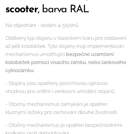
scooter
, barva RAL
Na objednání - dodání 4-5týdnů.
Oblíbený typ stojanu v klasickém tvaru pro odstavení
až pěti koloběžek. Tyto stojany mají implementován
mechanismus umožňující
bezpečné uzamčení
koloběžek pomocí visacího zámku, nebo lankového
cyklozámku.
- Stojany jsou opatřeny povrchovou úpravou
vhodnou pro vnitřní i venkovní umístění stojanů.
- Otočný mechanismus zamykání je opatřen
kluznými ložisky pro zachování dlouhé životnosti
- Otočný mechanismus je opatřen bezpečnostními
krytkami proti demontování.