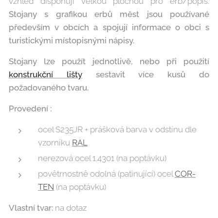
vzhled disponují velkou plochou pro erb/popis.
Stojany s grafikou erbů měst jsou používané
především v obcích a spojují informace o obci s
turistickými místopisnými nápisy.
Stojany lze použít jednotlivě, nebo při použití
konstrukční lišty
sestavit více kusů do
požadovaného tvaru.
Provedení :
ocel S235JR + prášková barva v odstínu dle
vzorníku
RAL
nerezová ocel 1.4301 (na poptávku)
povětrnostně odolná (patinující) ocel
COR-
TEN
(na poptávku)
Vlastní tvar:
na dotaz