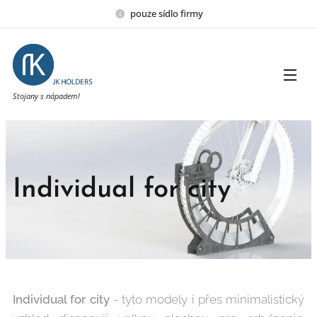
pouze sídlo firmy
Stojany s nápadem!
Individual for city
Individual for city
- tyto modely i přes minimalistický