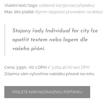
Vlastní text/logo:
volitelně (od 5ks bez příplatku)
Max. šíře pláště:
65mm (atypické provedení na dotaz)
Stojany řady Individual for city lze
opatřit textem nebo logem dle
vašeho přání.
Cena: 3.950,- Kč
s DPH /
3.264,46 Kč bez DPH
Zdarma vám vytvoříme nabídku přesně na míru
POŠLETE NÁM NEZÁVAZNOU POPTÁVKU